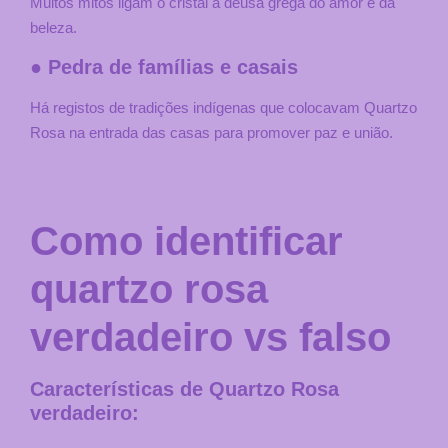
Muitos mitos ligam o cristal à deusa grega do amor e da
beleza.
● Pedra de famílias e casais
Há registos de tradições indígenas que colocavam Quartzo
Rosa na entrada das casas para promover paz e união.
Como identificar
quartzo rosa
u
verdadeiro vs falso
Características de Quartzo Rosa
verdadeiro: