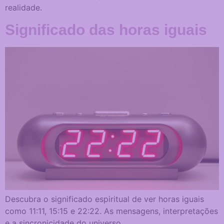
realidade.
Significado das horas iguais
Necessários
Estes cookies
não são
opcionais. São
necessários
para o
funcionamento
Descubra o significado espiritual de ver horas iguais
do site.
como 11:11, 15:15 e 22:22. As mensagens, interpretações
e a sincronicidade do universo.