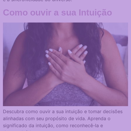
Estatísticas
Como ouvir a sua Intuição
Servem para
que possamos
melhorar a
funcionalidade
e a estrutura
do site, com
base na forma
como ele é
utilizado.
Experiência
Para que o site
funcione da
melhor forma
possível
durante a sua
Descubra como ouvir a sua intuição e tomar decisões
visita. Se
alinhadas com seu propósito de vida. Aprenda o
recusar estes
significado da intuição, como reconhecê-la e
cookies,