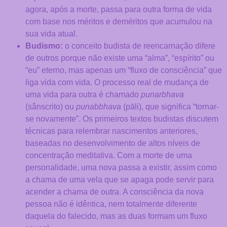
opcionais. São
agora, após a morte, passa para outra forma de vida
necessários
com base nos méritos e deméritos que acumulou na
para o
funcionamento
sua vida atual.
do site.
Budismo:
o conceito budista de reencarnação difere
de outros porque não existe uma “alma”, “espírito” ou
“eu” eterno, mas apenas um “fluxo de consciência” que
Estatísticas
liga vida com vida. O processo real de mudança de
Servem para
uma vida para outra é chamado
punarbhava
que possamos
(sânscrito) ou
punabbhava
(pāli), que significa “tornar-
melhorar a
funcionalidade
se novamente”. Os primeiros textos budistas discutem
e a estrutura
técnicas para relembrar nascimentos anteriores,
do site, com
baseadas no desenvolvimento de altos níveis de
base na forma
concentração meditativa. Com a morte de uma
como ele é
personalidade, uma nova passa a existir, assim como
utilizado.
a chama de uma vela que se apaga pode servir para
acender a chama de outra. A consciência da nova
Experiência
pessoa não é idêntica, nem totalmente diferente
Para que o site
daquela do falecido, mas as duas formam um fluxo
funcione da