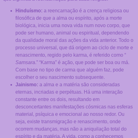
Hinduísmo:
a reencarnação é a crença religiosa ou
filosófica de que a alma ou espírito, após a morte
biológica, inicia uma nova vida num novo corpo, que
pode ser humano, animal ou espiritual, dependendo
da qualidade moral das ações da vida anterior. Todo o
processo universal, que dá origem ao ciclo de morte e
renascimento, regido pelo karma, é referido como “
Samsara
.” “Karma” é ação, que pode ser boa ou má.
Com base no tipo de carma que alguém faz, pode
escolher o seu nascimento subsequente.
Jainismo:
a alma e a matéria são consideradas
eternas, incriadas e perpétuas. Há uma interação
constante entre os dois, resultando em
desconcertantes manifestações cósmicas nas esferas
material, psíquica e emocional ao nosso redor. Ou
Necessários
seja, existe transmigração e renascimento, onde
Estes cookies
ocorrem mudanças, mas não a aniquilação total do
não são
espírito e da matéria. A vida, como a conhecemos