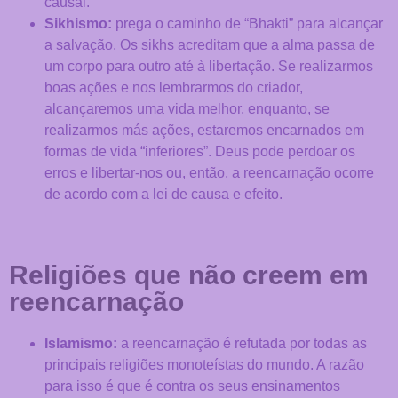
causal.
melhor forma
Sikhismo:
prega o caminho de “Bhakti” para alcançar
possível
a salvação. Os sikhs acreditam que a alma passa de
durante a sua
visita. Se
um corpo para outro até à libertação. Se realizarmos
recusar estes
boas ações e nos lembrarmos do criador,
cookies,
alcançaremos uma vida melhor, enquanto, se
algumas
realizarmos más ações, estaremos encarnados em
funcionalidades
formas de vida “inferiores”. Deus pode perdoar os
desaparecerão
do site.
erros e libertar-nos ou, então, a reencarnação ocorre
de acordo com a lei de causa e efeito.
Marketing
Ao partilhar os
Religiões que não creem em
seus interesses
e
reencarnação
comportamento
neste site,
aumenta a
Islamismo:
a reencarnação é refutada por todas as
probabilidade
principais religiões monoteístas do mundo. A razão
de ver
para isso é que é contra os seus ensinamentos
conteúdo e