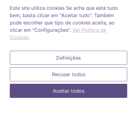
Este site utiliza cookies Se acha que está tudo
Espiritualidade
bem, basta clicar em "Aceitar tudo". Também
Mediunidade
pode escolher que tipo de cookies aceita, ao
Meditação
clicar em "Configurações".
Ver Política de
Cristais
Cookies.
Astrologia
Livros
Definições
Que sejamos o seu guia espiritual de orientação, proteção e apoio
na busca do divino.
Recusar todos
Aceitar todos
Quem somos
Política de Privacidade
Contactos
Created by MS Digital Concept