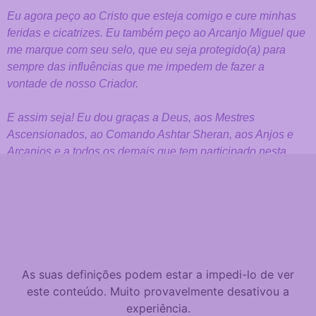
Eu agora peço ao Cristo que esteja comigo e cure minhas
feridas e cicatrizes.
Eu também peço ao Arcanjo Miguel que
me marque com seu selo, que eu seja
protegido(a) para
sempre das influências que me impedem de fazer a
vontade
de nosso Criador.
E assim seja! Eu dou graças a Deus, aos Mestres
Ascensionados, ao
Comando Ashtar Sheran, aos Anjos e
Arcanjos e a todos os demais que tem
participado nesta
cura e elevação contínua de meu ser. Selah. Santo,
Santo,
Santo é o Senhor Deus do Universo! “Kodoish,
Kodoish, Kodoish, Adonai
Tsebaioth.
As suas definições podem estar a impedi-lo de ver
este conteúdo. Muito provavelmente desativou a
experiência.