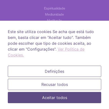
Espiritualidade
Mediunidade
Meditação
Cristais
Este site utiliza cookies Se acha que está tudo
Astrologia
bem, basta clicar em "Aceitar tudo". Também
Livros
pode escolher que tipo de cookies aceita, ao
clicar em "Configurações".
Ver Política de
Que sejamos o seu guia espiritual de orientação, proteção e apoio
Cookies.
na busca do divino.
Definições
Quem somos
Recusar todos
Política de Privacidade
Contactos
Aceitar todos
Created by MS Digital Concept