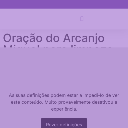
Oração do Arcanjo
Miguel para limpeza
espiritual
guiaespiritual
Tempo estimado de leitura: 12 minutos
As suas definições podem estar a impedi-lo de ver
este conteúdo. Muito provavelmente desativou a
experiência.
Rever definições