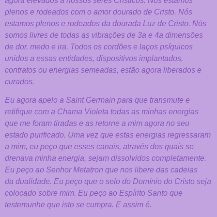
agora elevados a nossos seres Crísticos.
Nós estamos
plenos e rodeados com o amor dourado de Cristo. Nós
estamos
plenos e rodeados da dourada Luz de Cristo. Nós
somos livres de todas as
vibrações de 3a e 4a dimensões
de dor, medo e ira. Todos os cordões e laços psíquicos
unidos a essas entidades, dispositivos implantados,
contratos ou
energias semeadas, estão agora liberados e
curados.
Eu agora apelo a Saint
Germain para que transmute e
retifique com a Chama Violeta todas as minhas
energias
que me foram tiradas e as retorne a mim agora no seu
estado
purificado.
Uma vez que estas energias regressaram
a mim, eu peço que esses canais,
através dos quais se
drenava minha energia, sejam dissolvidos
completamente.
Eu peço ao Senhor Metatron que nos libere das cadeias
da
dualidade. Eu peço que o selo do Domínio do Cristo seja
colocado sobre mim.
Eu peço ao Espírito Santo que
testemunhe que isto se cumpra. E assim é.