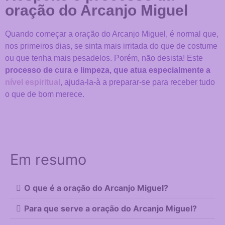
oração do Arcanjo Miguel
Estes cookies
não são
opcionais. São
Quando começar a oração do Arcanjo Miguel, é normal que,
necessários
nos primeiros dias, se sinta mais irritada do que de costume
para o
ou que tenha mais pesadelos. Porém, não desista! Este
funcionamento
do site.
processo de cura e limpeza, que atua especialmente a
nível espiritual
, ajuda-la-à a preparar-se para receber tudo
o que de bom merece.
Estatísticas
Servem para
que possamos
melhorar a
funcionalidade
e a estrutura
Em resumo
do site, com
base na forma
como ele é
O que é a oração do Arcanjo Miguel?
utilizado.
Para que serve a oração do Arcanjo Miguel?