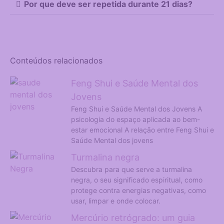
Experiência
Por que deve ser repetida durante 21 dias?
Para que o site
funcione da
melhor forma
possível
durante a sua
Conteúdos relacionados
visita. Se
recusar estes
Feng Shui e Saúde Mental dos
cookies,
algumas
Jovens
funcionalidades
Feng Shui e Saúde Mental dos Jovens A
desaparecerão
psicologia do espaço aplicada ao bem-
do site.
estar emocional A relação entre Feng Shui e
Saúde Mental dos jovens
Turmalina negra
Marketing
Ao partilhar os
Descubra para que serve a turmalina
seus interesses
negra, o seu significado espiritual, como
e
protege contra energias negativas, como
comportamento
usar, limpar e onde colocar.
neste site,
Mercúrio retrógrado: um guia
aumenta a