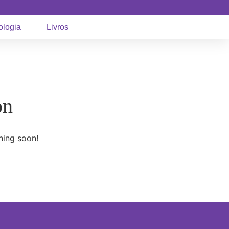
ologia
Livros
on
hing soon!