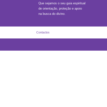
Que sejamos o seu guia espiritual
de orientação, proteção e apoio
na busca do divino.
Contactos