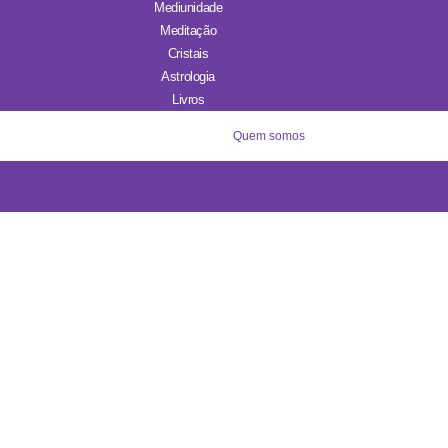
Mediunidade
Meditação
Cristais
Astrologia
Livros
Quem somos
Necessários
Estes cookies
não são
opcionais. São
necessários
para o
funcionamento
do site.